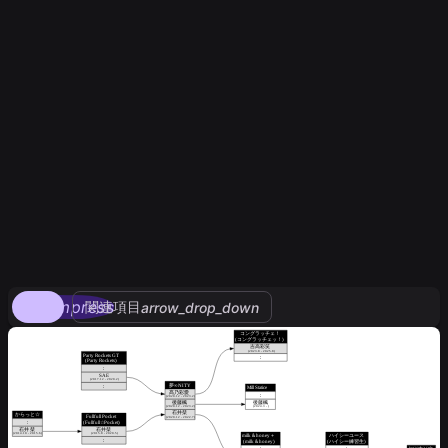
compress
関連項目
arrow_drop_down