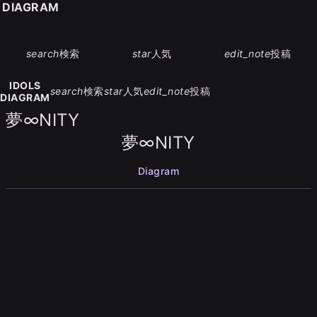
S DIAGRAM
search
検索
star
人気
edit_note
投稿
IDOLS
search
検索
star
人気
edit_note
投稿
DIAGRAM
夢∞NITY
夢∞NITY
Diagram