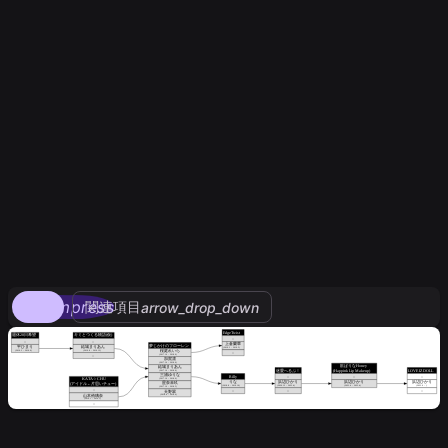
compress
関連項目
arrow_drop_down