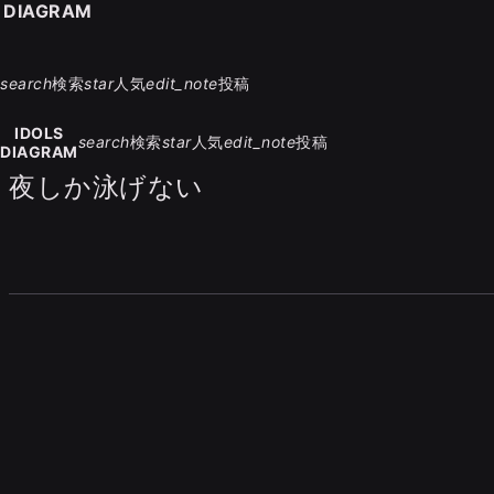
S DIAGRAM
search
検索
star
人気
edit_note
投稿
IDOLS
search
検索
star
人気
edit_note
投稿
DIAGRAM
夜しか泳げない