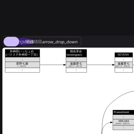
compress
関連項目
arrow_drop_down