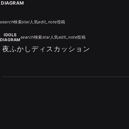
S DIAGRAM
search
検索
star
人気
edit_note
投稿
IDOLS
search
検索
star
人気
edit_note
投稿
DIAGRAM
夜ふかしディスカッション