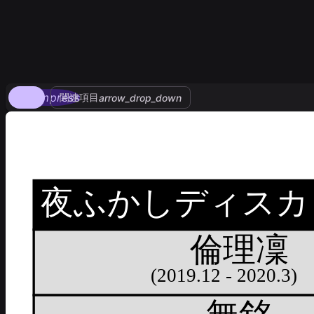
compress
関連項目
arrow_drop_down