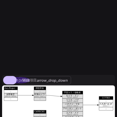
compress
関連項目
arrow_drop_down