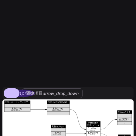
compress
関連項目
arrow_drop_down