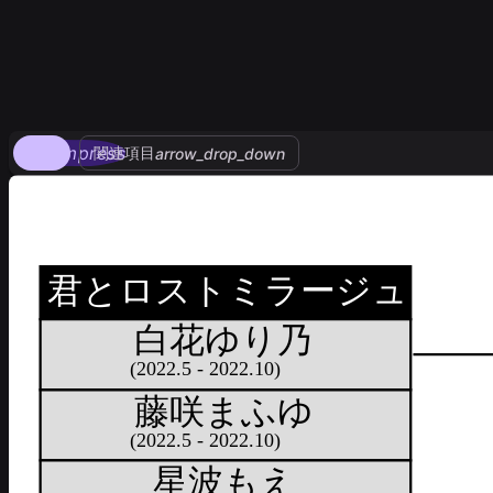
compress
関連項目
arrow_drop_down