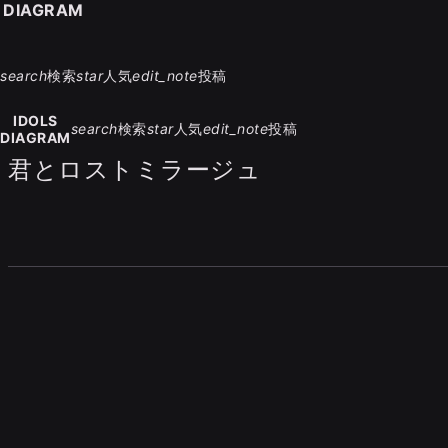
S DIAGRAM
search
検索
star
人気
edit_note
投稿
IDOLS
search
検索
star
人気
edit_note
投稿
DIAGRAM
君とロストミラージュ