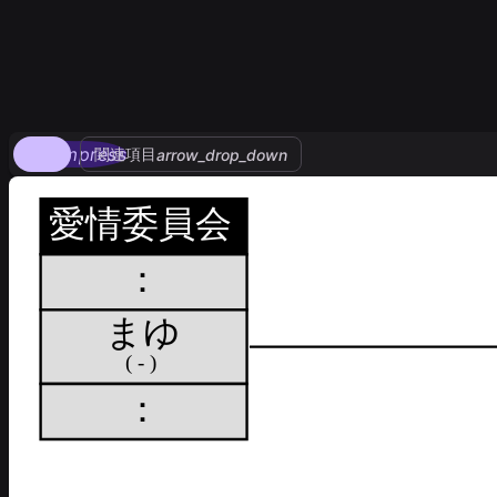
compress
関連項目
arrow_drop_down