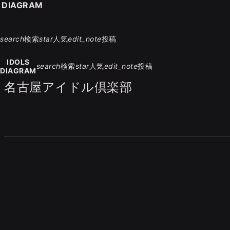
S DIAGRAM
search
検索
star
人気
edit_note
投稿
IDOLS
search
検索
star
人気
edit_note
投稿
DIAGRAM
名古屋アイドル倶楽部