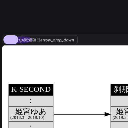
compress
関連項目
arrow_drop_down