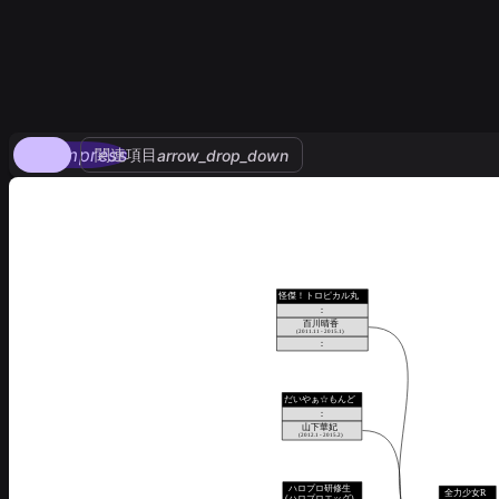
compress
関連項目
arrow_drop_down