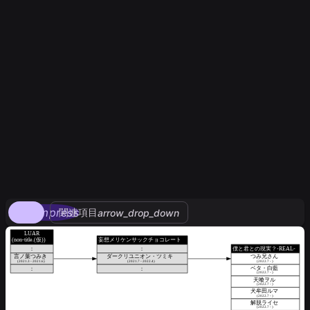
compress
関連項目
arrow_drop_down