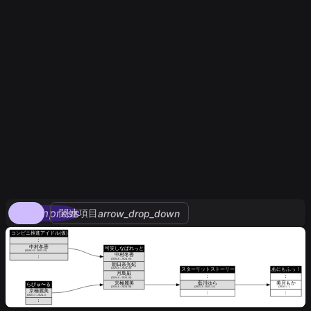
compress
関連項目
arrow_drop_down