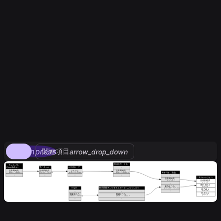
compress
関連項目
arrow_drop_down