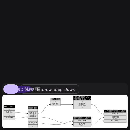
compress
関連項目
arrow_drop_down