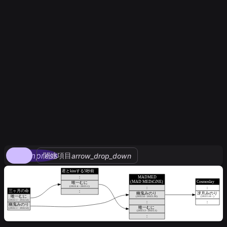
compress
関連項目
arrow_drop_down