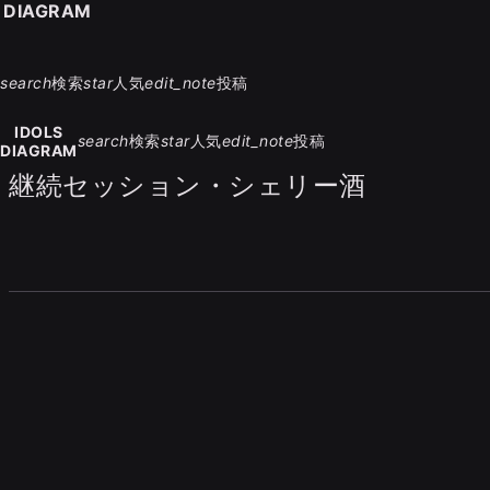
S DIAGRAM
search
検索
star
人気
edit_note
投稿
IDOLS
search
検索
star
人気
edit_note
投稿
DIAGRAM
継続セッション・シェリー酒