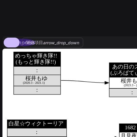
compress
関連項目
arrow_drop_down