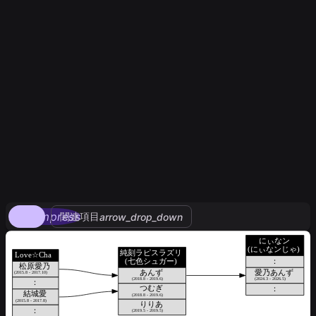
compress
関連項目
arrow_drop_down