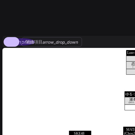
compress
関連項目
arrow_drop_down