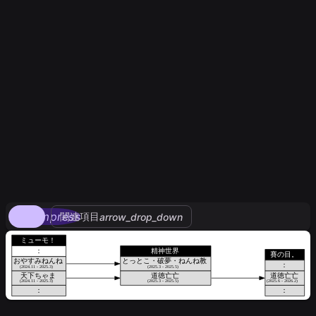
compress
関連項目
arrow_drop_down