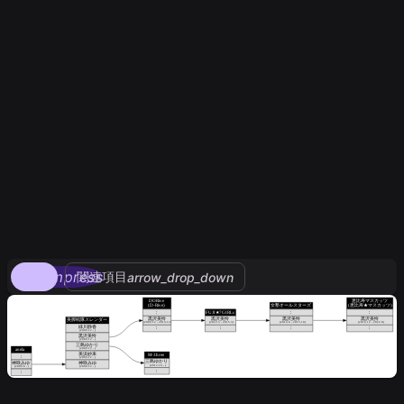
compress
関連項目
arrow_drop_down