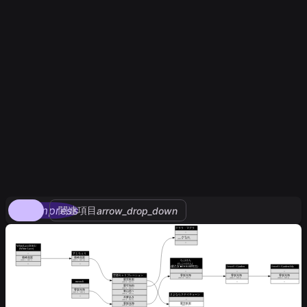
compress
関連項目
arrow_drop_down