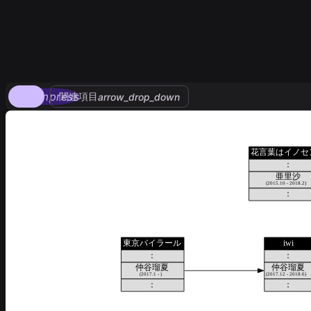
compress
関連項目
arrow_drop_down