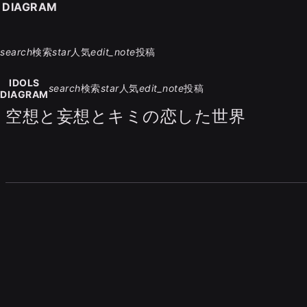
S DIAGRAM
search
検索
star
人気
edit_note
投稿
IDOLS
search
検索
star
人気
edit_note
投稿
DIAGRAM
空想と妄想とキミの恋した世界