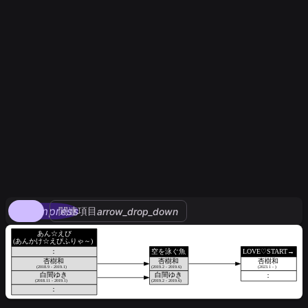
compress
関連項目
arrow_drop_down