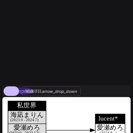
compress
関連項目
arrow_drop_down