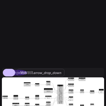
compress
関連項目
arrow_drop_down