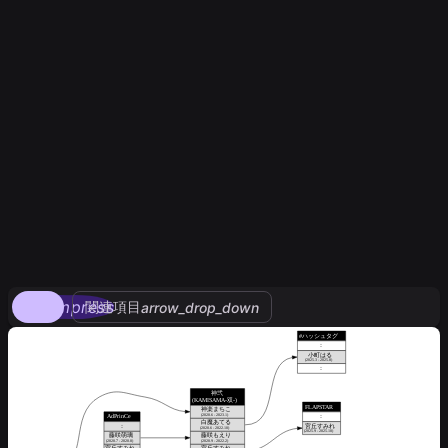
compress
関連項目
arrow_drop_down