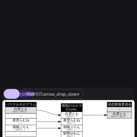
compress
関連項目
arrow_drop_down