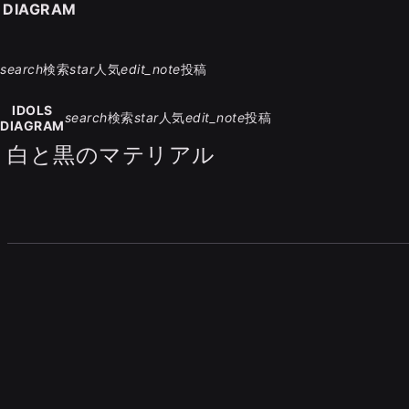
S DIAGRAM
search
検索
star
人気
edit_note
投稿
IDOLS
search
検索
star
人気
edit_note
投稿
DIAGRAM
白と黒のマテリアル