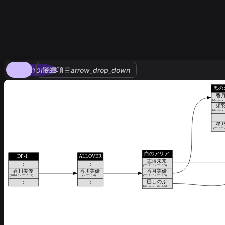
compress
関連項目
arrow_drop_down