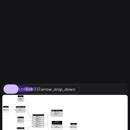
compress
関連項目
arrow_drop_down