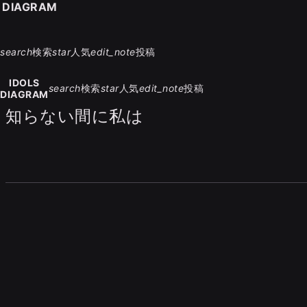
S DIAGRAM
search
検索
star
人気
edit_note
投稿
IDOLS
search
検索
star
人気
edit_note
投稿
DIAGRAM
知らない間に私は