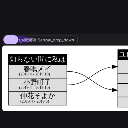
compress
関連項目
arrow_drop_down