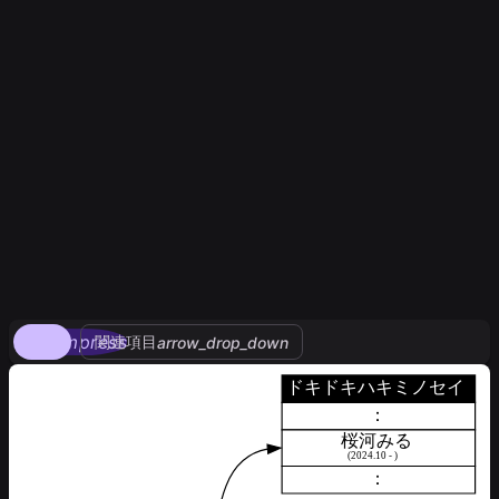
compress
関連項目
arrow_drop_down