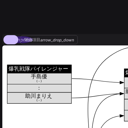
compress
関連項目
arrow_drop_down