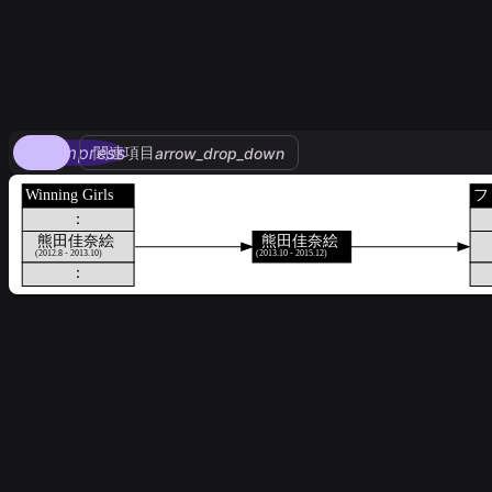
compress
関連項目
arrow_drop_down