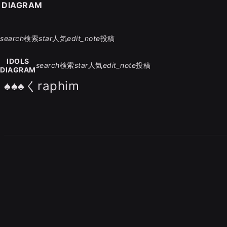
S DIAGRAM
search
検索
star
人気
edit_note
投稿
IDOLS
search
検索
star
人気
edit_note
投稿
DIAGRAM
♠♠♠くraphim