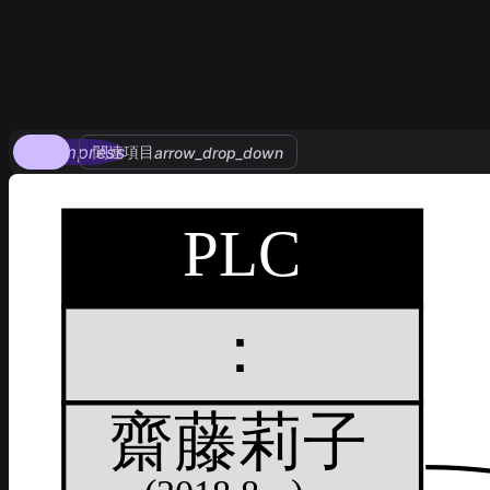
compress
関連項目
arrow_drop_down