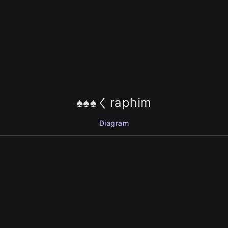
♠♠♠くraphim
Diagram