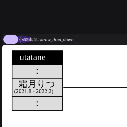
compress
関連項目
arrow_drop_down