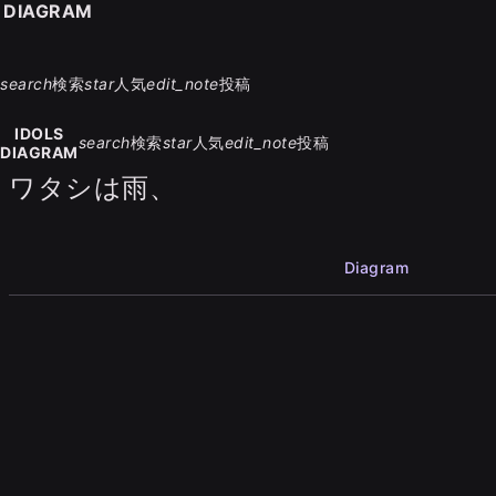
S DIAGRAM
search
検索
star
人気
edit_note
投稿
IDOLS
search
検索
star
人気
edit_note
投稿
DIAGRAM
ワタシは雨、
Diagram