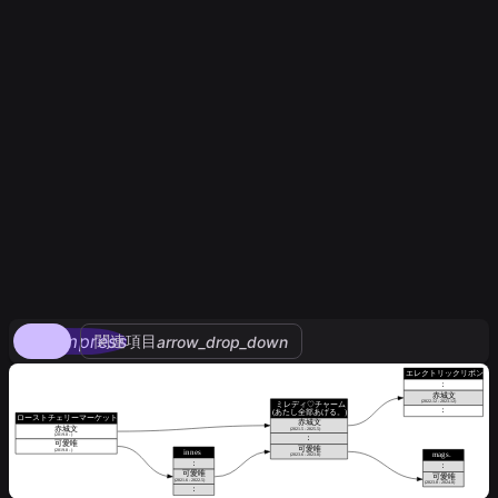
compress
関連項目
arrow_drop_down