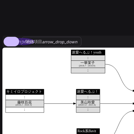
compress
関連項目
arrow_drop_down