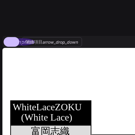
compress
関連項目
arrow_drop_down