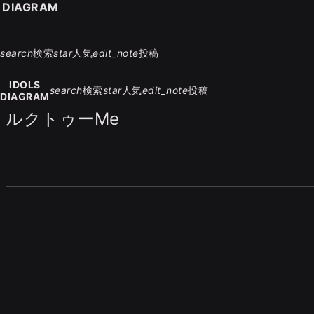
S DIAGRAM
search
検索
star
人気
edit_note
投稿
IDOLS
search
検索
star
人気
edit_note
投稿
DIAGRAM
ルクトゥーMe