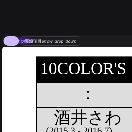
compress
関連項目
arrow_drop_down