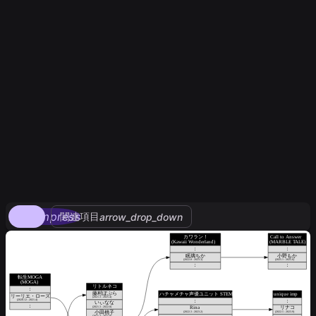
compress
関連項目
arrow_drop_down