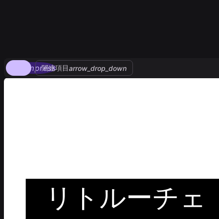
compress
関連項目
arrow_drop_down