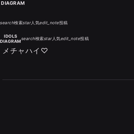
S DIAGRAM
search
検索
star
人気
edit_note
投稿
IDOLS
search
検索
star
人気
edit_note
投稿
DIAGRAM
メチャハイ♡