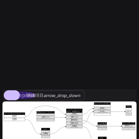
compress
関連項目
arrow_drop_down