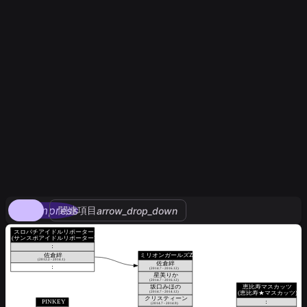
compress
関連項目
arrow_drop_down