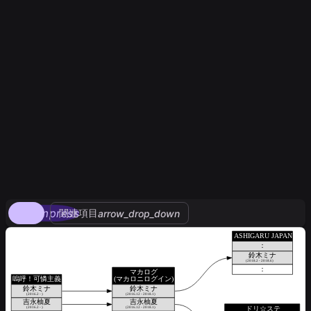
compress
関連項目
arrow_drop_down