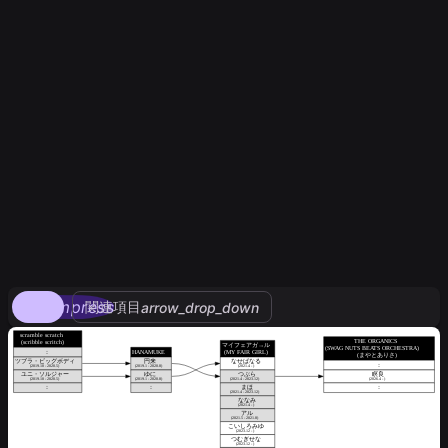
compress
関連項目
arrow_drop_down