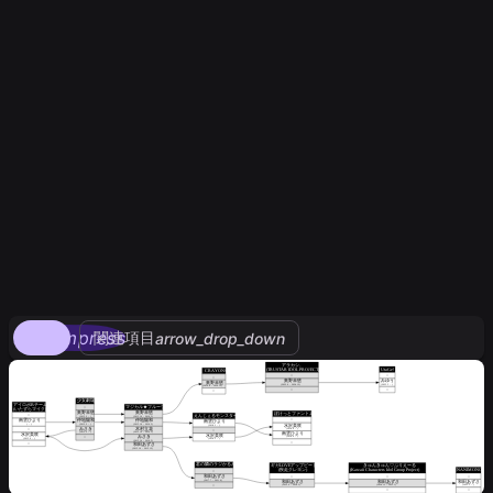
compress
関連項目
arrow_drop_down