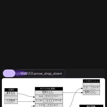
compress
関連項目
arrow_drop_down