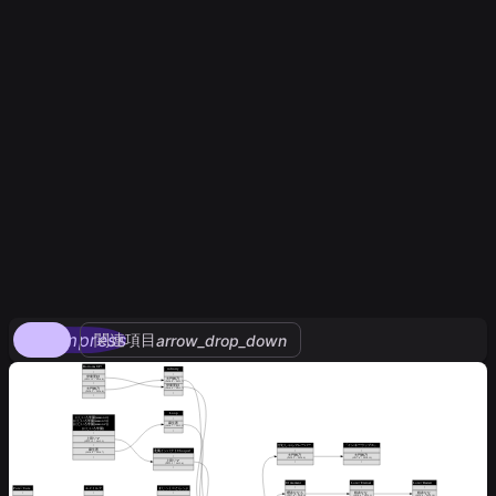
compress
関連項目
arrow_drop_down