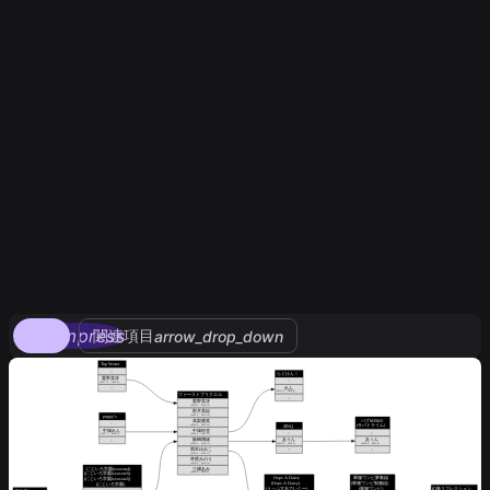
compress
関連項目
arrow_drop_down